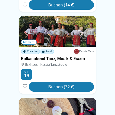
Buchen (14 €)
Moment
Kassia Tanz
Creative
Food
Balkanabend Tanz, Musik & Essen
Eckhaus - Kassia Tanzstudio
SEP
19
Buchen (32 €)