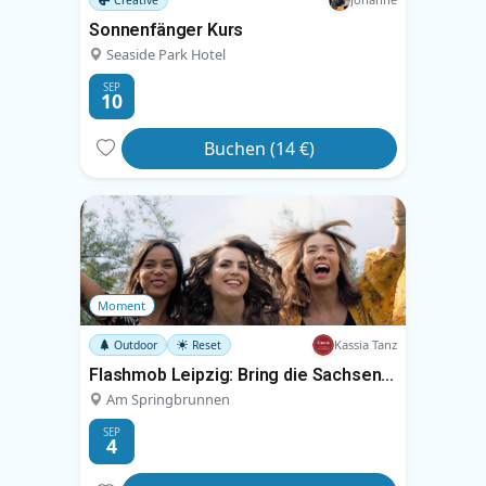
Sonnenfänger Kurs
Seaside Park Hotel
SEP
10
Buchen (14 €)
Moment
Kassia Tanz
Outdoor
Reset
Flashmob Leipzig: Bring die Sachsenbrücke zum Tanzen
Am Springbrunnen
SEP
4