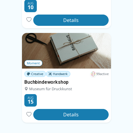
AUG
10
Details
Moment
99active
Creative
Handwerk
Buchbindeworkshop
Museum für Druckkunst
AUG
15
Details