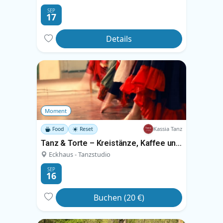
SEP
17
Details
Moment
Kassia Tanz
Food
Reset
Tanz & Torte – Kreistänze, Kaffee und Kuchen
Eckhaus - Tanzstudio
SEP
16
Buchen (20 €)