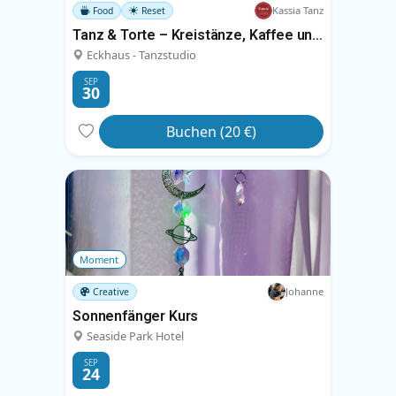
Kassia Tanz
Food
Reset
Tanz & Torte – Kreistänze, Kaffee und Kuchen
Eckhaus - Tanzstudio
SEP
30
Buchen (20 €)
Moment
Johanne
Creative
Sonnenfänger Kurs
Seaside Park Hotel
SEP
24