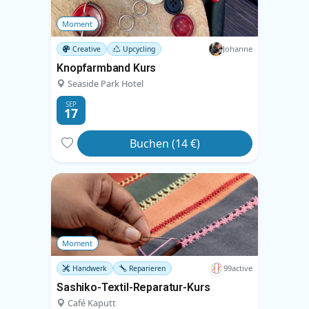
Moment
Johanne
Creative
Upcycling
Knopfarmband Kurs
Seaside Park Hotel
SEP
17
Buchen (14 €)
Moment
99active
Handwerk
Reparieren
Sashiko-Textil-Reparatur-Kurs
Café Kaputt