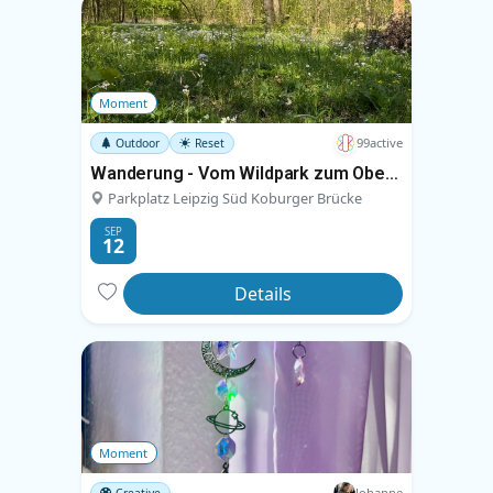
Moment
99active
Outdoor
Reset
Wanderung - Vom Wildpark zum Oberholz
Parkplatz Leipzig Süd Koburger Brücke
SEP
12
Details
Moment
Johanne
Creative