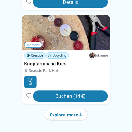
Details
Moment
Johanne
Creative
Upcycling
Knopfarmband Kurs
Seaside Park Hotel
SEP
3
Buchen (14 €)
Explore more