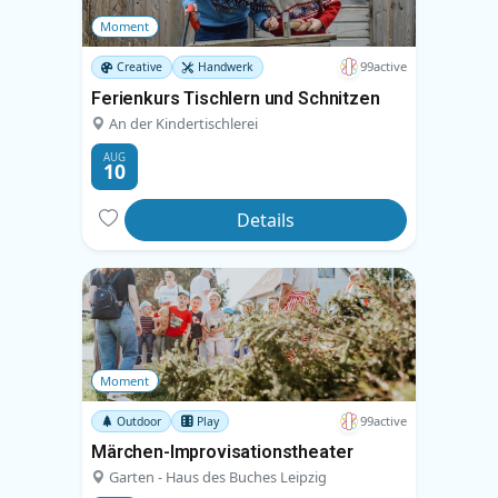
Moment
99active
Creative
Handwerk
Ferienkurs Tischlern und Schnitzen
An der Kindertischlerei
AUG
10
Details
Moment
99active
Outdoor
Play
Märchen-Improvisationstheater
Garten - Haus des Buches Leipzig