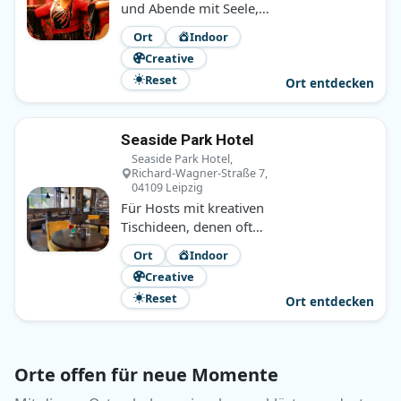
und Abende mit Seele,
bei denen Bewegung,
Ort
Indoor
Begegnung und eine
Creative
gute Atmosphäre
Reset
zusammenkommen.
Ort entdecken
Seaside Park Hotel
Seaside Park Hotel,
Richard-Wagner-Straße 7,
04109 Leipzig
Für Hosts mit kreativen
Tischideen, denen oft
nur der passende Raum
Ort
Indoor
fehlt. Ruhig, zentral und
Creative
überraschend
Reset
naheliegend.
Ort entdecken
Orte offen für neue Momente