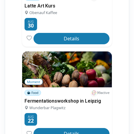
Latte Art Kurs
Obenauf Kaffee
AUG
30
Details
Moment
99active
Food
Fermentationsworkshop in Leipzig
Wunderbar Plagwitz
AUG
22
Details