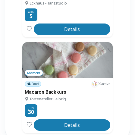
Eckhaus - Tanzstudio
AUG
5
Details
Moment
99active
Food
Macaron Backkurs
Tortenatelier Leipzig
JUN
30
Details