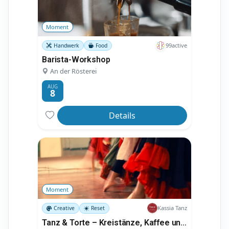
Moment
99active
Handwerk
Food
Barista-Workshop
An der Rösterei
AUG
8
Details
Moment
Kassia Tanz
Creative
Reset
Tanz & Torte – Kreistänze, Kaffee und Kuchen