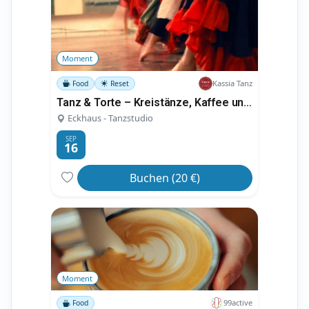
Moment
Kassia Tanz
Food
Reset
Tanz & Torte – Kreistänze, Kaffee und Kuchen
Eckhaus - Tanzstudio
SEP
16
Buchen (20 €)
Moment
99active
Food