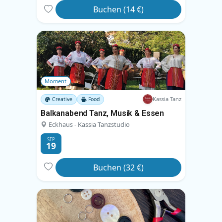
Buchen (14 €)
Moment
Kassia Tanz
Creative
Food
Balkanabend Tanz, Musik & Essen
Eckhaus - Kassia Tanzstudio
SEP
19
Buchen (32 €)