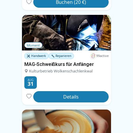
Buchen (20 €)
Moment
99active
Handwerk
Reparieren
MAG-Schweißkurs für Anfänger
Kulturbetrieb Wolkenschachlenkwal
AUG
31
Details