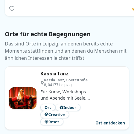
Orte für echte Begegnungen
Das sind Orte in Leipzig, an denen bereits echte
Momente stattfinden und an denen du Menschen mit
ähnlichen Interessen leichter triffst.
Kassia Tanz
Kassia Tanz, Goetzstraße
8, 04177 Leipzig
Für Kurse, Workshops
und Abende mit Seele,
bei denen Bewegung,
Ort
Indoor
Begegnung und eine
Creative
gute Atmosphäre
Reset
zusammenkommen.
Ort entdecken