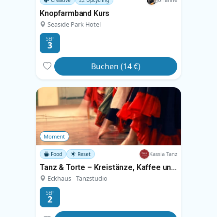
Knopfarmband Kurs
Seaside Park Hotel
SEP
3
Buchen (14 €)
Moment
Kassia Tanz
Food
Reset
Tanz & Torte – Kreistänze, Kaffee und Kuchen
Eckhaus - Tanzstudio
SEP
2