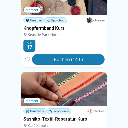
Moment
Johanne
Creative
Upcycling
Knopfarmband Kurs
Seaside Park Hotel
SEP
17
Buchen (14 €)
Moment
99active
Handwerk
Reparieren
Sashiko-Textil-Reparatur-Kurs
Café Kaputt