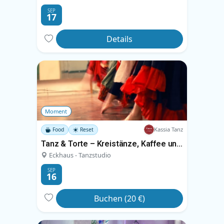
SEP
17
Details
Moment
Kassia Tanz
Food
Reset
Tanz & Torte – Kreistänze, Kaffee und Kuchen
Eckhaus - Tanzstudio
SEP
16
Buchen (20 €)