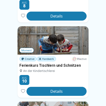
AUG
8
Details
Moment
99active
Creative
Handwerk
Ferienkurs Tischlern und Schnitzen
An der Kindertischlerei
AUG
10
Details