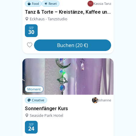
Kassia Tanz
Food
Reset
Tanz & Torte – Kreistänze, Kaffee und Kuchen
Eckhaus - Tanzstudio
SEP
30
Buchen (20 €)
Moment
Johanne
Creative
Sonnenfänger Kurs
Seaside Park Hotel
SEP
24