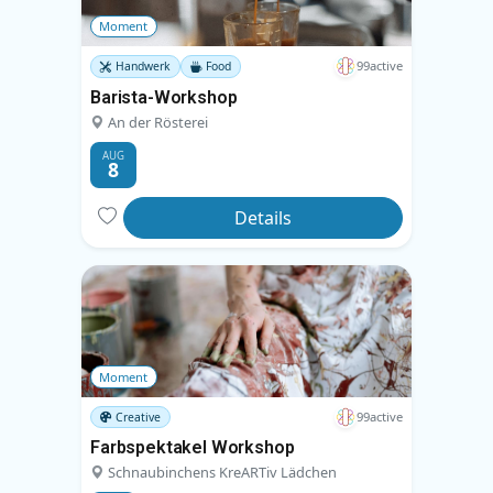
Moment
99active
Handwerk
Food
Barista-Workshop
An der Rösterei
AUG
8
Details
Moment
99active
Creative
Farbspektakel Workshop
Schnaubinchens KreARTiv Lädchen