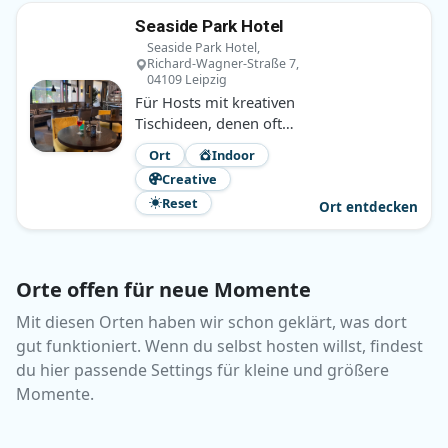
Seaside Park Hotel
Seaside Park Hotel,
Richard-Wagner-Straße 7,
04109 Leipzig
Für Hosts mit kreativen
Tischideen, denen oft
nur der passende Raum
Ort
Indoor
fehlt. Ruhig, zentral und
Creative
überraschend
Reset
naheliegend.
Ort entdecken
Orte offen für neue Momente
Mit diesen Orten haben wir schon geklärt, was dort
gut funktioniert. Wenn du selbst hosten willst, findest
du hier passende Settings für kleine und größere
Momente.