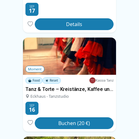
SEP
17
Details
Moment
Kassia Tanz
Food
Reset
Tanz & Torte – Kreistänze, Kaffee und Kuchen
Eckhaus - Tanzstudio
SEP
16
Buchen (20 €)