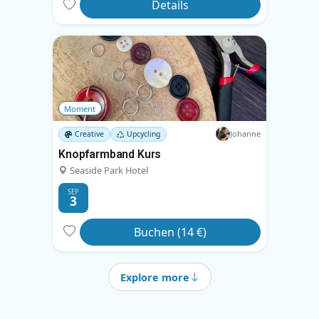
Details
Moment
Johanne
Creative
Upcycling
Knopfarmband Kurs
Seaside Park Hotel
SEP
3
Buchen (14 €)
Explore more