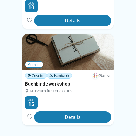
AUG
10
Details
Moment
99active
Creative
Handwerk
Buchbindeworkshop
Museum für Druckkunst
AUG
15
Details