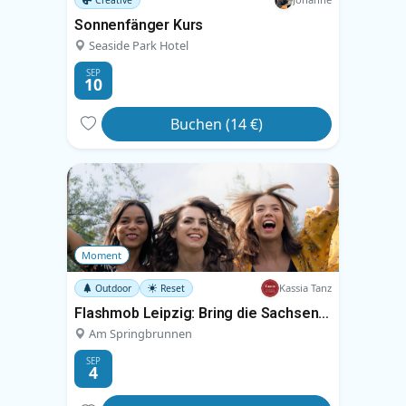
Sonnenfänger Kurs
Seaside Park Hotel
SEP
10
Buchen (14 €)
Moment
Kassia Tanz
Outdoor
Reset
Flashmob Leipzig: Bring die Sachsenbrücke zum Tanzen
Am Springbrunnen
SEP
4