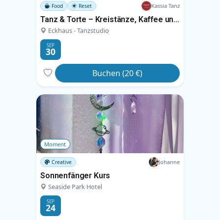
Kassia Tanz
Food
Reset
Tanz & Torte – Kreistänze, Kaffee und Kuchen
Eckhaus - Tanzstudio
SEP
30
Buchen (20 €)
Moment
Johanne
Creative
Sonnenfänger Kurs
Seaside Park Hotel
SEP
24