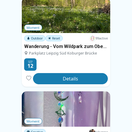
Moment
99active
Outdoor
Reset
Wanderung - Vom Wildpark zum Oberholz
Parkplatz Leipzig Süd Koburger Brücke
SEP
12
Details
Moment
Johanne
Creative