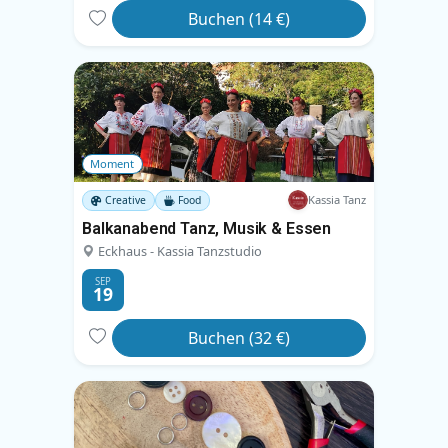
Buchen (14 €)
Moment
Kassia Tanz
Creative
Food
Balkanabend Tanz, Musik & Essen
Eckhaus - Kassia Tanzstudio
SEP
19
Buchen (32 €)