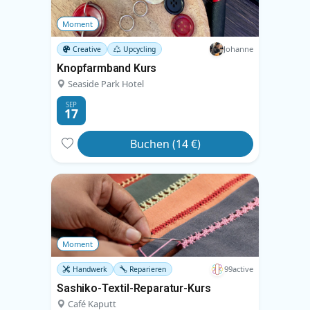
Moment
Johanne
Creative
Upcycling
Knopfarmband Kurs
Seaside Park Hotel
SEP
17
Buchen (14 €)
Moment
99active
Handwerk
Reparieren
Sashiko-Textil-Reparatur-Kurs
Café Kaputt