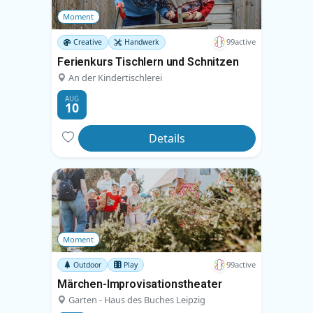
Moment
99active
Creative
Handwerk
Ferienkurs Tischlern und Schnitzen
An der Kindertischlerei
AUG
10
Details
Moment
99active
Outdoor
Play
Märchen-Improvisationstheater
Garten - Haus des Buches Leipzig