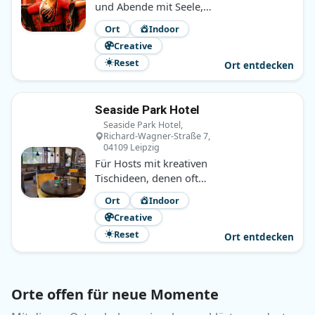
und Abende mit Seele,
bei denen Bewegung,
Ort
Indoor
Begegnung und eine
Creative
gute Atmosphäre
Reset
zusammenkommen.
Ort entdecken
Seaside Park Hotel
Seaside Park Hotel,
Richard-Wagner-Straße 7,
04109 Leipzig
Für Hosts mit kreativen
Tischideen, denen oft
nur der passende Raum
Ort
Indoor
fehlt. Ruhig, zentral und
Creative
überraschend
Reset
naheliegend.
Ort entdecken
Orte offen für neue Momente