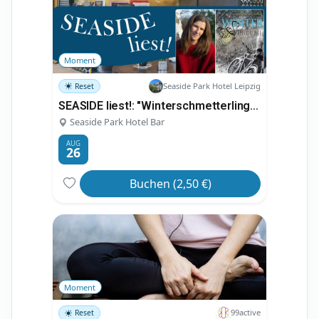
Moment
Seaside Park Hotel Leipzig
Reset
SEASIDE liest!: "Winterschmetterlinge" - Doreen Mechsner
Seaside Park Hotel Bar
AUG
26
Buchen (2,50 €)
Moment
99active
Reset