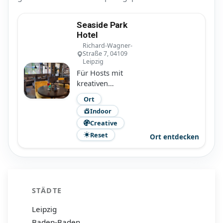
Seaside Park
Hotel
Richard-Wagner-
Straße 7, 04109
Leipzig
Für Hosts mit
kreativen
Tischideen, denen
Ort
oft nur der
Indoor
passende Raum
Creative
fehlt. Ruhig,
Reset
zentral und
Ort entdecken
überraschend
naheliegend.