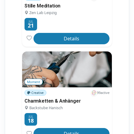
Stille Meditation
Zen Lab Leipzig
JUL
21
Details
Moment
99active
Creative
Charmketten & Anhänger
Backstube Hanisch
JUL
18
Details