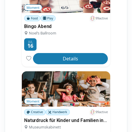
Moment
99active
Food
Play
Bingo Abend
Noel’s Ballroom
JUL
16
Details
Moment
99active
Creative
Handwerk
Naturdruck für Kinder und Familien in Leipzig
Museumskabinett