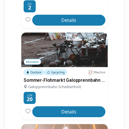
JUL
2
Details
Moment
99active
Outdoor
Upcycling
Sommer-Flohmarkt Galopprennbahn Scheibenholz
Galopprennbahn Scheibenholz
JUN
20
Details